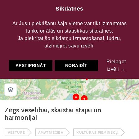
Sīkdatnes
Ar Jūsu piekrišanu šajā vietnē var tikt izmantotas
funkcionālās un statistikas sīkdatnes.
Maršruti
Zirgs veselībai, skaistai stājai un harmonijai
Ja piekrītat šo sīkdatņu izmantošanai, lūdzu,
atzīmējiet savu izvēli:
Pielāgot
APSTIPRINĀT
NORAIDĪT
izvēli →
Zirgs veselībai, skaistai stājai un
harmonijai
VĒSTURE
AMATNIECĪBA
KULTŪRAS PIEMINEKĻI