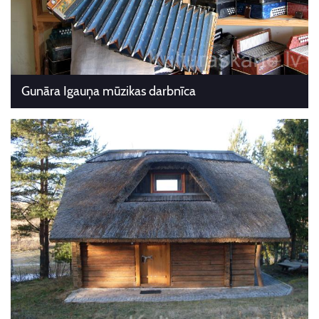
Gunāra Igauņa mūzikas darbnīca