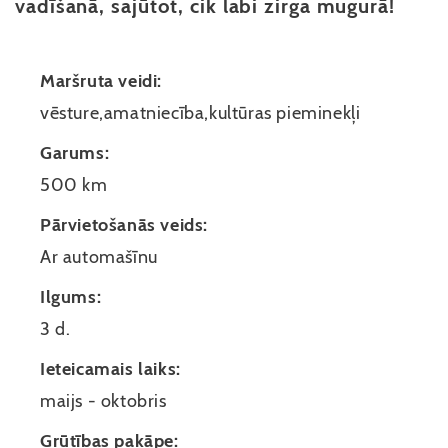
vadīšanā, sajūtot, cik labi zirga mugurā!
Maršruta veidi:
vēsture,amatniecība,kultūras pieminekļi
Garums:
500 km
Pārvietošanās veids:
Ar automašīnu
Ilgums:
3 d.
Ieteicamais laiks:
maijs - oktobris
Grūtības pakāpe: