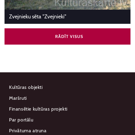
Zvejnieku sēta "Zvejnieki"
RĀDĪT VISUS
Kultūras objekti
Maršruti
Finansētie kultūras projekti
Par portālu
Privātuma atruna