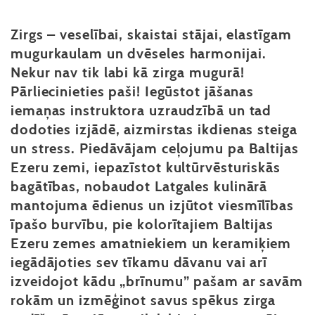
Zirgs – veselībai, skaistai stājai, elastīgam
mugurkaulam un dvēseles harmonijai.
Nekur nav tik labi kā zirga mugurā!
Pārliecinieties paši! Iegūstot jāšanas
iemaņas instruktora uzraudzībā un tad
dodoties izjādē, aizmirstas ikdienas steiga
un stress. Piedāvājam ceļojumu pa Baltijas
Ezeru zemi, iepazīstot kultūrvēsturiskās
bagātības, nobaudot Latgales kulinārā
mantojuma ēdienus un izjūtot viesmīlības
īpašo burvību, pie kolorītajiem Baltijas
Ezeru zemes amatniekiem un keramiķiem
iegādājoties sev tīkamu dāvanu vai arī
izveidojot kādu „brīnumu” pašam ar savām
rokām un izmēģinot savus spēkus zirga