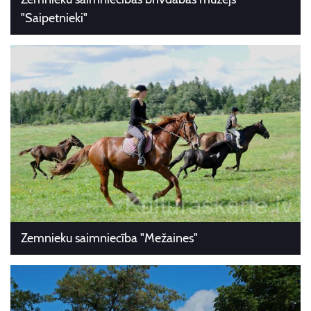
"Saipetnieki"
Zemnieku saimniecība "Mežaines"