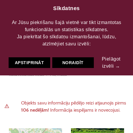
Sīkdatnes
Ar Jūsu piekrišanu šajā vietnē var tikt izmantotas
funkcionālās un statistikas sīkdatnes.
Vecpils pilsdrupas un
Ja piekrītat šo sīkdatņu izmantošanai, lūdzu,
atzīmējiet savu izvēli:
Dinaburgas pils makets
Pielāgot
APSTIPRINĀT
NORAIDĪT
izvēli →
Kultūrvēsturiskās vietas
Pils, muiža
Objekts savu informāciju pēdējo reizi atjaunojis pirms
106 nedēļām!
Informācija iespējams ir novecojusi.