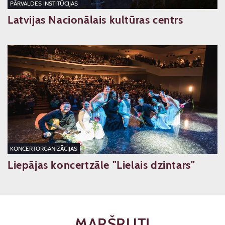
PĀRVALDES INSTITŪCIJAS
Latvijas Nacionālais kultūras centrs
KONCERTORGANIZĀCIJAS
Liepājas koncertzāle "Lielais dzintars"
MARŠRUTI