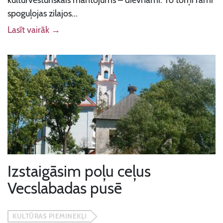
kultūrvēsturiskais mantojums – dievnami. To torņi rāmi
spoguļojas zilajos...
Lasīt vairāk →
Izstaigāsim poļu ceļus
Vecslabadas pusē
KULTŪRAS PIEMINEKĻI