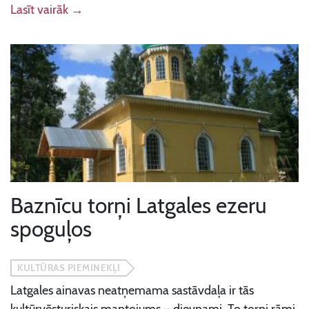
Lasīt vairāk →
Baznīcu torņi Latgales ezeru
spoguļos
KULTŪRAS PIEMINEKĻI
Latgales ainavas neatņemama sastāvdaļa ir tās