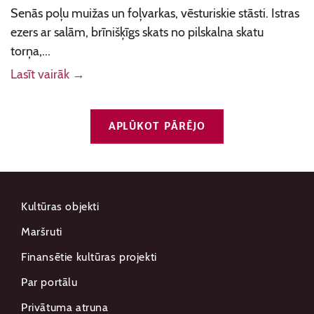
Senās poļu muižas un foļvarkas, vēsturiskie stāsti. Istras
ezers ar salām, brīnišķīgs skats no pilskalna skatu
torņa,...
Lasīt vairāk →
APLŪKOT PĀRĒJO
Kultūras objekti
Maršruti
Finansētie kultūras projekti
Par portālu
Privātuma atruna