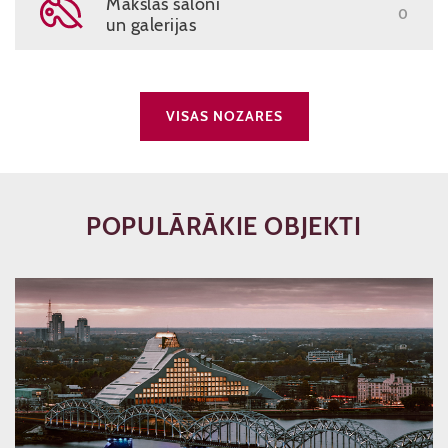
Mākslas saloni
0
un galerijas
VISAS NOZARES
POPULĀRĀKIE OBJEKTI