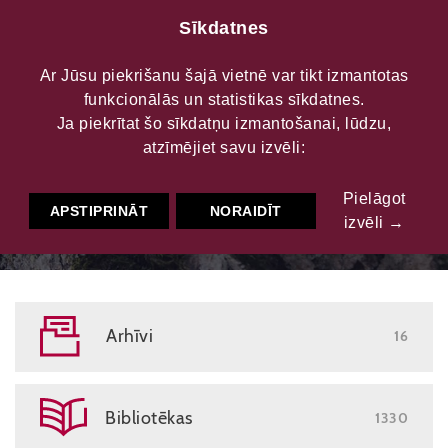
Sīkdatnes
Ar Jūsu piekrišanu šajā vietnē var tikt izmantotas
funkcionālās un statistikas sīkdatnes.
Ja piekrītat šo sīkdatņu izmantošanai, lūdzu,
LATVIJAS KULTŪRAS DATU PORTĀLS
atzīmējiet savu izvēli:
Pielāgot
APSTIPRINĀT
NORAIDĪT
izvēli →
Arhīvi
16
Bibliotēkas
1330