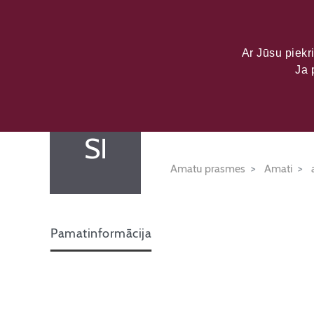
LATVIJAS KU
DATU PORTĀL
Ar Jūsu piekri
Ja 
SIA "Ludzas
SI
Amatu prasmes
Amati
Pamatinformācija