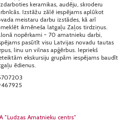
dzdarboties keramikas, audēju, skroderu
rbnīcās. Izstāžu zālē iespējams aplūkot
vada meistaru darbu izstādes, kā arī
meklēt ikmēneša latgaļu Zaļos tirdziņus.
lonā nopērkami ~ 70 amatnieku darbi,
spējams pasūtīt visu Latvijas novadu tautas
rpus, linu un vilnas apģērbus. Iepriekš
eteiktām ekskursiju grupām iespējams baudīt
tgaļu ēdienus.
5707203
9467925
A "Ludzas Amatnieku centrs"