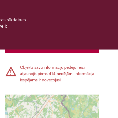
ikas sīkdatnes.
ēli:
SAZINĀTIES
Objekts savu informāciju pēdējo reizi
atjaunojis pirms
414 nedēļām!
Informācija
iespējams ir novecojusi.