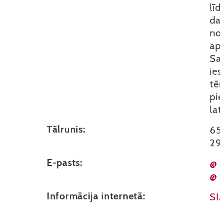
lī
da
no
ap
Sa
ie
tē
pi
la
Tālrunis:
6
2
E-pasts:
@
@
Informācija internetā:
SI