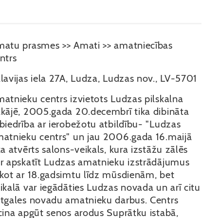
atu prasmes >> Amati >> amatniecības
ntrs
lavijas iela 27A, Ludza, Ludzas nov., LV-5701
atnieku centrs izvietots Ludzas pilskalna
kājē, 2005.gada 20.decembrī tika dibināta
biedrība ar ierobežotu atbildību- "Ludzas
atnieku centrs" un jau 2006.gada 16.maijā
ka atvērts salons-veikals, kura izstāžu zālēs
r apskatīt Ludzas amatnieku izstrādājumus
kot ar 18.gadsimtu līdz mūsdienām, bet
ikalā var iegādāties Ludzas novada un arī citu
tgales novadu amatnieku darbus. Centrs
cina apgūt senos arodus Suprātku istabā,