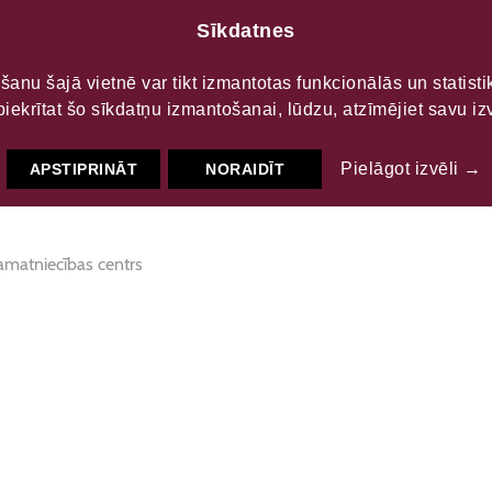
Sīkdatnes
LTŪRAS
S
šanu šajā vietnē var tikt izmantotas funkcionālās un statist
piekrītat šo sīkdatņu izmantošanai, lūdzu, atzīmējiet savu izv
 Amatnieku centrs"
Pielāgot izvēli →
APSTIPRINĀT
NORAIDĪT
amatniecības centrs