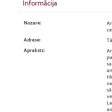
Informācija
Nozare:
Am
ce
Adrese:
Tā
Apraksts:
Am
pa
sa
am
ti
va
sā
ve
La
ai