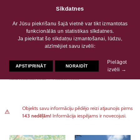
Sīkdatnes
Ar Jūsu piekrišanu šajā vietnē var tikt izmantotas
funkcionālās un statistikas sīkdatnes.
Priedaines skatu tornis
Ja piekrītat šo sīkdatņu izmantošanai, lūdzu,
atzīmējiet savu izvēli:
Krāslavā
Pielāgot
APSTIPRINĀT
NORAIDĪT
izvēli →
Kultūrvēsturiskās vietas
Pilsētbūvniecība
Objekts savu informāciju pēdējo reizi atjaunojis pirms
143 nedēļām!
Informācija iespējams ir novecojusi.