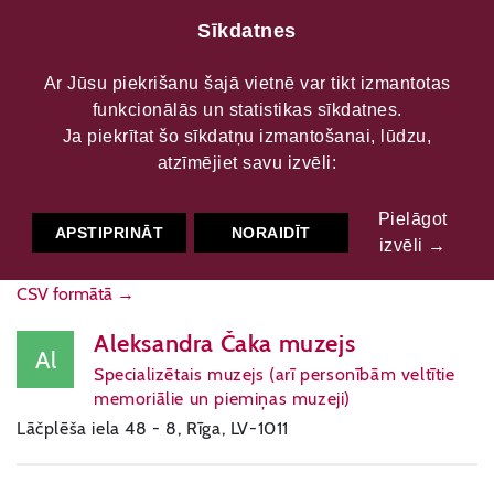
Sīkdatnes
Ar Jūsu piekrišanu šajā vietnē var tikt izmantotas
funkcionālās un statistikas sīkdatnes.
Muzeji
Ja piekrītat šo sīkdatņu izmantošanai, lūdzu,
atzīmējiet savu izvēli:
KARTE
FILTRS
Pielāgot
APSTIPRINĀT
NORAIDĪT
izvēli →
CSV formātā →
Aleksandra Čaka muzejs
Al
Specializētais muzejs (arī personībām veltītie
memoriālie un piemiņas muzeji)
Lāčplēša iela 48 - 8, Rīga, LV-1011