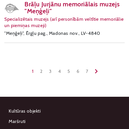
Brāļu Jurjānu memoriālais muzejs
"Meņģeļi"
Specializētais muzejs (arī personībām veltītie memoriālie
un piemiņas muzeji)
"Meņģeļi", Ērgļu pag., Madonas nov., LV-4840
1
2
3
4
5
6
7
Kultūras objekti
Maršruti