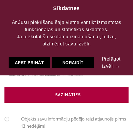
Sīkdatnes
Ar Jūsu piekrišanu šajā vietnē var tikt izmantotas
funkcionālās un statistikas sīkdatnes.
Jēkabpils novada
Ja piekrītat šo sīkdatņu izmantošanai, lūdzu,
atzīmējiet savu izvēli:
Galvenā bibliotēka
Pielāgot
APSTIPRINĀT
NORAIDĪT
izvēli →
Bibliotēkas
Publiskā bibliotēka
Pašvaldību
SAZINĀTIES
Objekts savu informāciju pēdējo reizi atjaunojis pirms
12 nedēļām!