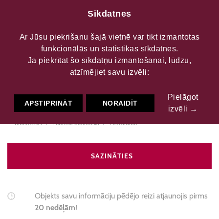
Sīkdatnes
Ar Jūsu piekrišanu šajā vietnē var tikt izmantotas
funkcionālās un statistikas sīkdatnes.
Jēkabpils novada Variešu
Ja piekrītat šo sīkdatņu izmantošanai, lūdzu,
atzīmējiet savu izvēli:
bibliotēka
Pielāgot
APSTIPRINĀT
NORAIDĪT
izvēli →
Bibliotēkas
Publiskā bibliotēka
Pašvaldību
SAZINĀTIES
Objekts savu informāciju pēdējo reizi atjaunojis pirms
20 nedēļām!