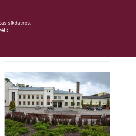
ikas sīkdatnes.
ēli:
Iekļautie objekti