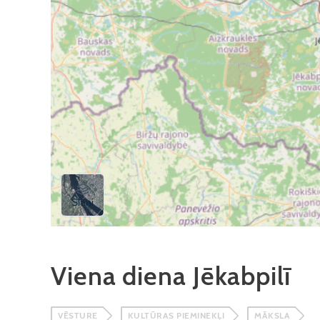
Viena diena Jēkabpilī
VĒSTURE
KULTŪRAS PIEMINEKĻI
MĀKSLA