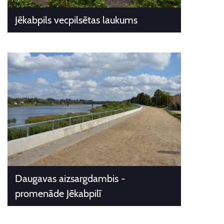
Jēkabpils vecpilsētas laukums
Daugavas aizsargdambis -
promenāde Jēkabpilī