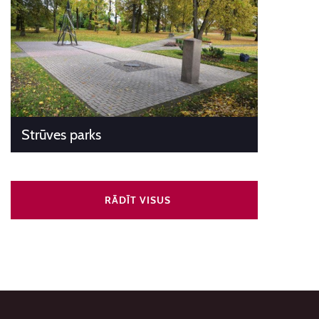
Strūves parks
RĀDĪT VISUS