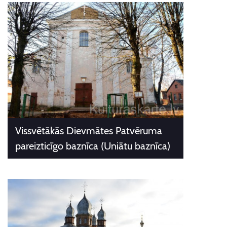
Vissvētākās Dievmātes Patvēruma
pareizticīgo baznīca (Uniātu baznīca)