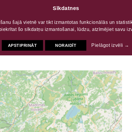
Sīkdatnes
LTŪRAS
S
šanu šajā vietnē var tikt izmantotas funkcionālās un statist
piekrītat šo sīkdatņu izmantošanai, lūdzu, atzīmējiet savu izv
Pielāgot izvēli →
APSTIPRINĀT
NORAIDĪT