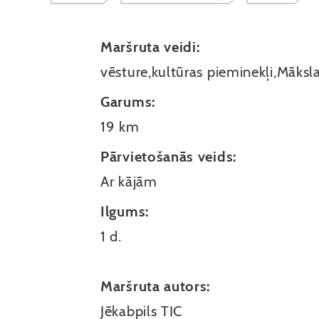
Maršruta veidi:
vēsture,kultūras pieminekļi,Māksl
Garums:
19 km
Pārvietošanās veids:
Ar kājām
Ilgums:
1 d.
Maršruta autors:
Jēkabpils TIC