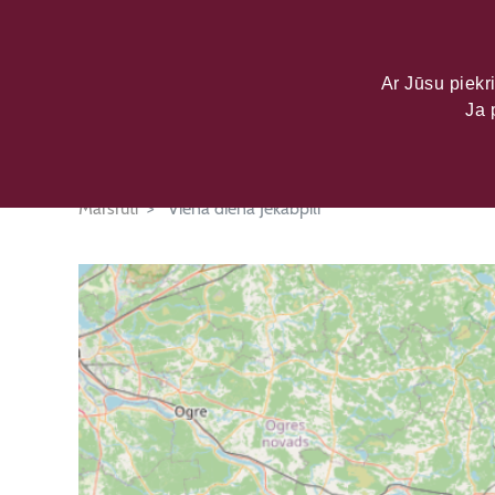
LATVIJAS KU
DATU PORTĀL
Ar Jūsu piekri
Ja 
Maršruti
Viena diena Jēkabpilī