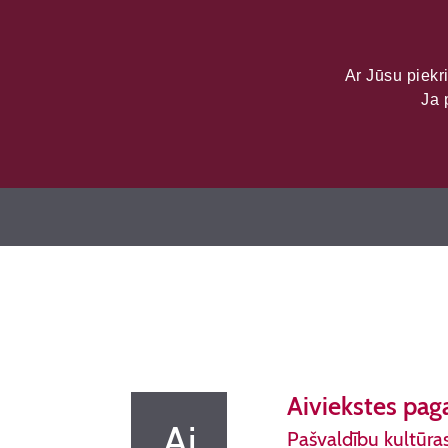
LATVIJAS KU
DATU PORTĀL
Ar Jūsu piekri
Ja 
Pārvaldes institūcijas
Aiviekstes pag
Ai
Pašvaldību kultūra