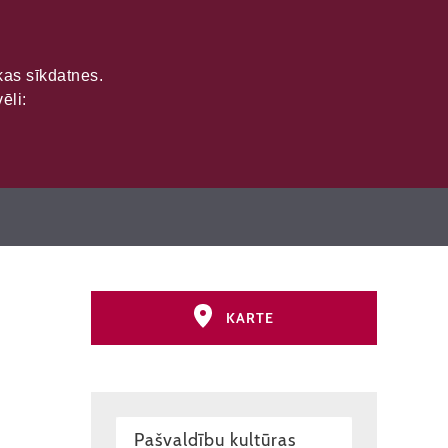
ikas sīkdatnes.
ēli:
Attēlots
21
objekts
KARTE
Pašvaldību kultūras