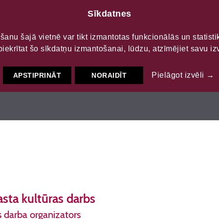
Sīkdatnes
LTŪRAS
S
šanu šajā vietnē var tikt izmantotas funkcionālās un statist
piekrītat šo sīkdatņu izmantošanai, lūdzu, atzīmējiet savu izv
Pielāgot izvēli →
APSTIPRINĀT
NORAIDĪT
asta kultūras darbs
s darba organizators