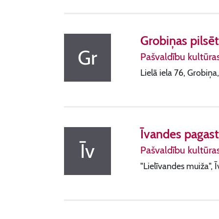
Grobiņas pilsēt
Gr
Pašvaldību kultūra
Lielā iela 76, Grobi
Īvandes pagast
Īv
Pašvaldību kultūra
"Lielīvandes muiža", 