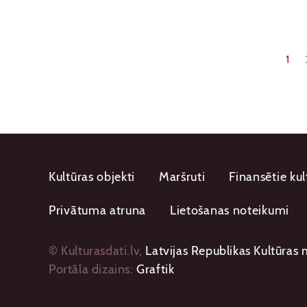
1
Kultūras objekti
Maršruti
Finansētie kul
Privātuma atruna
Lietošanas noteikumi
© Kulturasdati.lv,
Latvijas Republikas Kultūras m
Portāla dizains:
Graftik