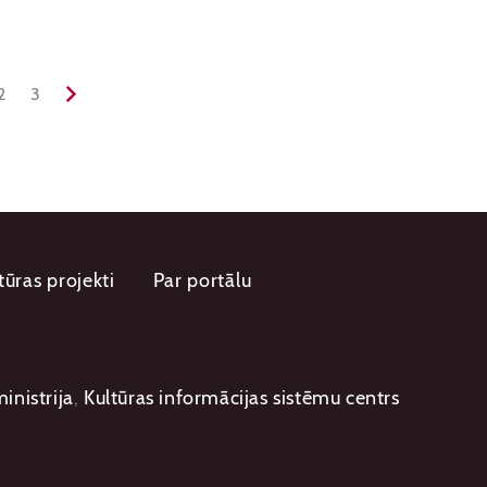
2
3
tūras projekti
Par portālu
inistrija
,
Kultūras informācijas sistēmu centrs