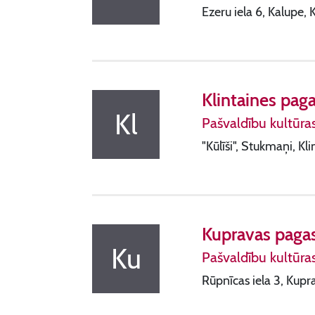
Ezeru iela 6, Kalupe,
Klintaines paga
Kl
Pašvaldību kultūra
"Kūlīši", Stukmaņi, Kl
Kupravas pagas
Ku
Pašvaldību kultūra
Rūpnīcas iela 3, Kupr