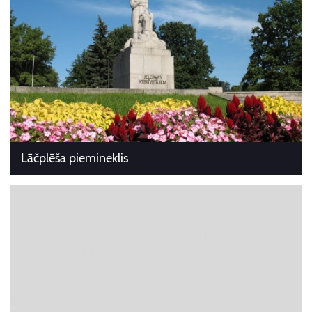
Lāčplēša piemineklis