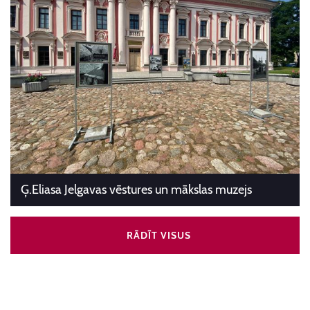
Ģ.Eliasa Jelgavas vēstures un mākslas muzejs
RĀDĪT VISUS