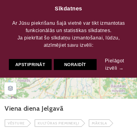
Sīkdatnes
Ar Jūsu piekrišanu šajā vietnē var tikt izmantotas
funkcionālās un statistikas sīkdatnes.
Maršruti
Viena diena Jelgavā
Ja piekrītat šo sīkdatņu izmantošanai, lūdzu,
atzīmējiet savu izvēli:
Pielāgot
APSTIPRINĀT
NORAIDĪT
izvēli →
Viena diena Jelgavā
VĒSTURE
KULTŪRAS PIEMINEKĻI
MĀKSLA