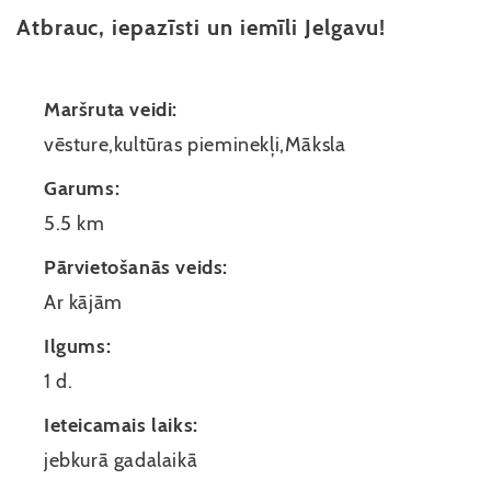
Atbrauc, iepazīsti un iemīli Jelgavu!
Maršruta veidi:
vēsture,kultūras pieminekļi,Māksla
Garums:
5.5 km
Pārvietošanās veids:
Ar kājām
Ilgums:
1 d.
Ieteicamais laiks:
jebkurā gadalaikā