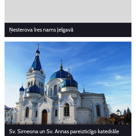
Ņesterova īres nams Jelgavā
Sv. Simeona un Sv. Annas pareizticīgo katedrāle