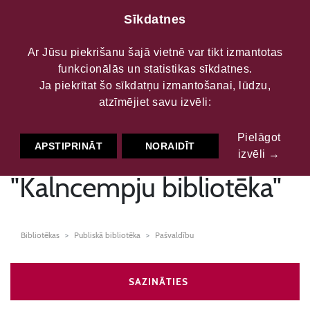
Sīkdatnes
Ar Jūsu piekrišanu šajā vietnē var tikt izmantotas
funkcionālās un statistikas sīkdatnes.
Alūksnes novada
Ja piekrītat šo sīkdatņu izmantošanai, lūdzu,
atzīmējiet savu izvēli:
bibliotēkas
Pielāgot
struktūrvienība
APSTIPRINĀT
NORAIDĪT
izvēli →
"Kalncempju bibliotēka"
Bibliotēkas
Publiskā bibliotēka
Pašvaldību
SAZINĀTIES