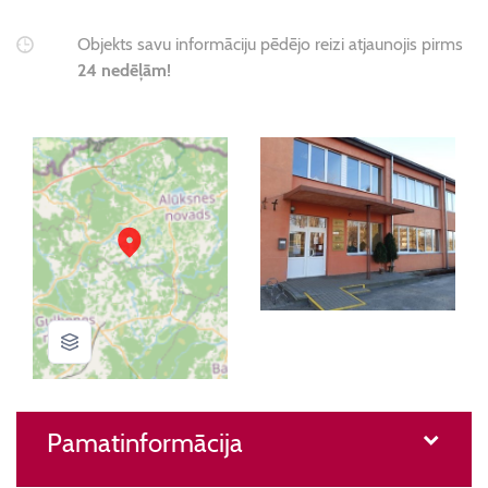
Objekts savu informāciju pēdējo reizi atjaunojis pirms
24 nedēļām!
Pamatinformācija