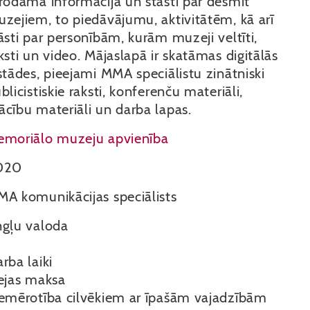
rodama informācija un stāsti par desmit
zejiem, to piedāvājumu, aktivitātēm, kā arī
āsti par personībām, kurām muzeji veltīti,
ksti un video. Mājaslapā ir skatāmas digitālās
stādes, pieejami MMA speciālistu zinātniski
blicistiskie raksti, konferenču materiāli,
cību materiāli un darba lapas.
moriālo muzeju apvienība
020
A komunikācijas speciālists
gļu valoda
rba laiki
ejas maksa
emērotība cilvēkiem ar īpašām vajadzībām