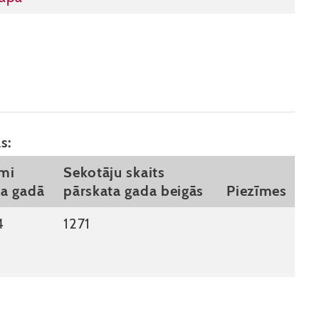
s:
umi
Sekotāju skaits
ta gadā
pārskata gada beigās
Piezīmes
4
1271