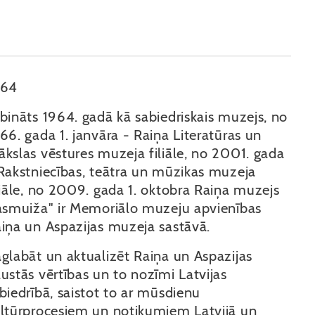
964
bināts 1964. gadā kā sabiedriskais muzejs, no
66. gada 1. janvāra - Raiņa Literatūras un
kslas vēstures muzeja filiāle, no 2001. gada
Rakstniecības, teātra un mūzikas muzeja
liāle, no 2009. gada 1. oktobra Raiņa muzejs
asmuiža" ir Memoriālo muzeju apvienības
iņa un Aspazijas muzeja sastāvā.
glabāt un aktualizēt Raiņa un Aspazijas
ustās vērtības un to nozīmi Latvijas
biedrībā, saistot to ar mūsdienu
ltūrprocesiem un notikumiem Latvijā un