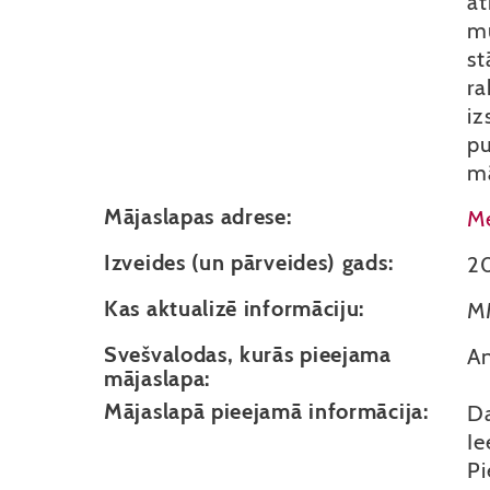
at
mu
st
ra
iz
pu
mā
Mājaslapas adrese:
Me
Izveides (un pārveides) gads:
2
Kas aktualizē informāciju:
MM
Svešvalodas, kurās pieejama
An
mājaslapa:
Mājaslapā pieejamā informācija:
Da
Ie
Pi