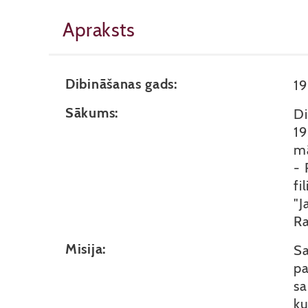
Apraksts
Dibināšanas gads:
1
Sākums:
Di
19
mā
- 
fi
"J
Ra
Misija:
Sa
pa
sa
ku