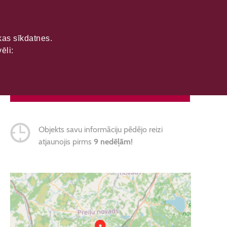
ikas sīkdatnes.
ēli:
SAZINĀTIES
Objekts savu informāciju pēdējo reizi
atjaunojis pirms
9 nedēļām!