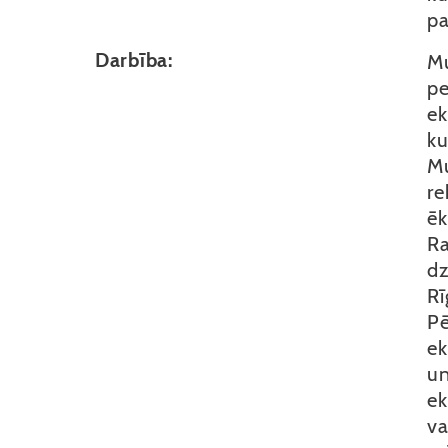
pa
Darbība:
Mu
pe
ek
ku
Mu
re
ēk
Ra
dz
Rī
Pē
ek
un
ek
va