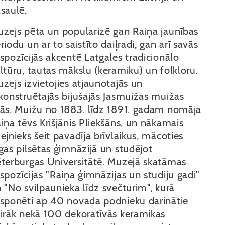
saulē.
zejs pēta un popularizē gan Raiņa jaunības
riodu un ar to saistīto daiļradi, gan arī savās
spozīcijās akcentē Latgales tradicionālo
ltūru, tautas mākslu (keramiku) un folkloru.
zejs izvietojies atjaunotajās un
konstruētajās bijušajās Jasmuižas muižas
ās. Muižu no 1883. līdz 1891. gadam nomāja
iņa tēvs Krišjānis Pliekšāns, un nākamais
ejnieks šeit pavadīja brīvlaikus, mācoties
gas pilsētas ģimnāzijā un studējot
terburgas Universitātē. Muzejā skatāmas
spozīcijas "Raiņa ģimnāzijas un studiju gadi"
 "No svilpaunieka līdz svečturim", kurā
sponēti ap 40 novada podnieku darinātie
irāk nekā 100 dekoratīvās keramikas