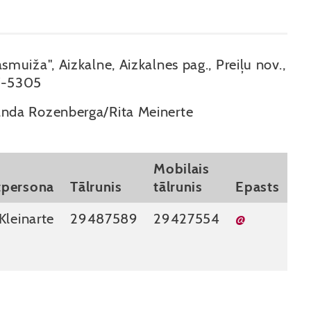
asmuiža", Aizkalne, Aizkalnes pag., Preiļu nov.,
V-5305
nda Rozenberga/Rita Meinerte
Mobilais
tpersona
Tālrunis
tālrunis
Epasts
Kleinarte
29487589
29427554
@