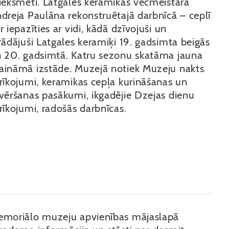
iekšmeti. Latgales keramikas vecmeistara
dreja Paulāna rekonstruētajā darbnīcā – ceplī
r iepazīties ar vidi, kādā dzīvojuši un
rādājuši Latgales keramiķi 19. gadsimta beigās
 20. gadsimtā. Katru sezonu skatāma jauna
ināmā izstāde. Muzejā notiek Muzeju nakts
rīkojumi, keramikas cepļa kurināšanas un
vēršanas pasākumi, ikgadējie Dzejas dienu
rīkojumi, radošās darbnīcas.
moriālo muzeju apvienības mājaslapā