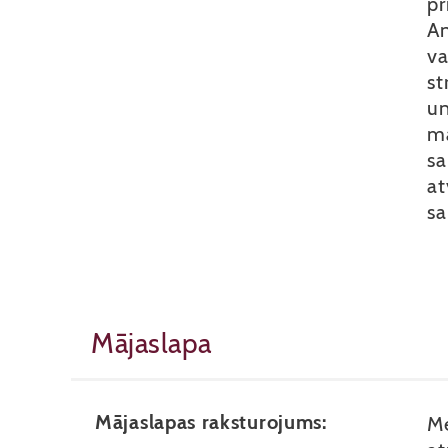
pr
An
va
st
un
ma
sa
at
sa
Mājaslapa
Mājaslapas raksturojums:
Me