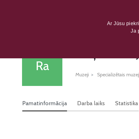
LATVIJAS KU
DATU PORTĀL
Ar Jūsu piekri
Ja 
Raiņa muzej
Ra
Muzeji
Specializētais muzej
Pamatinformācija
Darba laiks
Statistika