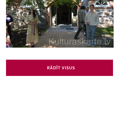
RĀDĪT VISUS