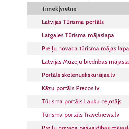
Tīmekļvietne
Latvijas Tūrisma portāls
Latgales Tūrisma mājaslapa
Preiļu novada tūrisma mājas lap
Latvijas Muzeju biedrības mājasl
Portāls skolenuekskursijas.lv
Kāzu portāls Precos.lv
Tūrisma portāls Lauku ceļotājs
Tūrisma portāls Travelnews.lv
Preiļu novada pašvaldības mājas