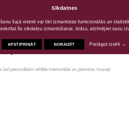
Sīkdatnes
LTŪRAS
S
šanu šajā vietnē var tikt izmantotas funkcionālās un statist
piekrītat šo sīkdatņu izmantošanai, lūdzu, atzīmējiet savu izv
s "Jasmuiža"
Pielāgot izvēli →
APSTIPRINĀT
NORAIDĪT
s (arī personībām veltītie memoriālie un piemiņas muzeji)