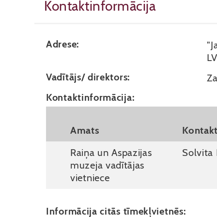
Kontaktinformācija
Adrese:
"J
L
Vadītājs/ direktors:
Za
Kontaktinformācija:
Amats
Kontak
Raiņa un Aspazijas
Solvita 
muzeja vadītājas
vietniece
Informācija citās tīmekļvietnēs: