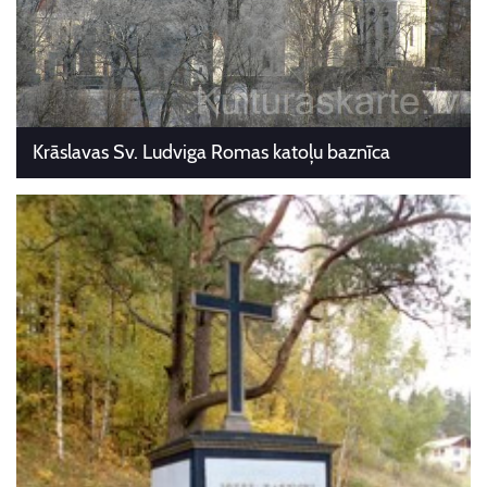
Krāslavas Sv. Ludviga Romas katoļu baznīca