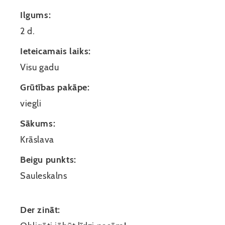
Ilgums:
2 d.
Ieteicamais laiks:
Visu gadu
Grūtības pakāpe:
viegli
Sākums:
Krāslava
Beigu punkts:
Sauleskalns
Der zināt: