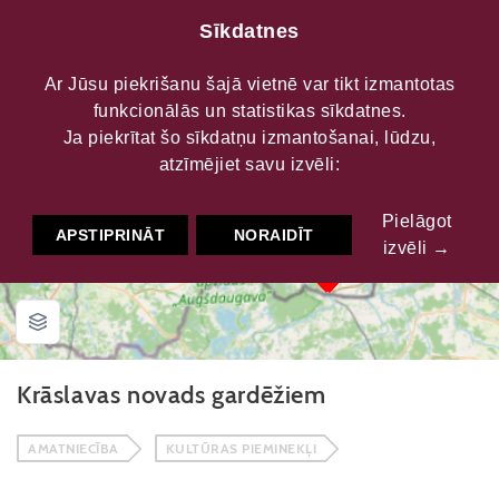
Sīkdatnes
Ar Jūsu piekrišanu šajā vietnē var tikt izmantotas
funkcionālās un statistikas sīkdatnes.
Maršruti
Krāslavas novads gardēžiem
Ja piekrītat šo sīkdatņu izmantošanai, lūdzu,
atzīmējiet savu izvēli:
Pielāgot
APSTIPRINĀT
NORAIDĪT
izvēli →
Krāslavas novads gardēžiem
AMATNIECĪBA
KULTŪRAS PIEMINEKĻI