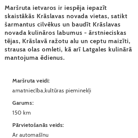
Maršruta ietvaros ir iespēja iepazīt
skaistākās Krāslavas novada vietas, satikt
šarmantus cilvēkus un baudīt Krāslavas
novada kulināros labumus - ārstnieciskas
tējas, Krāslavā ražotu alu un ceptu maizīti,
strausa olas omleti, kā arī Latgales kulinārā
mantojuma ēdienus.
Maršruta veidi:
amatniecība,kultūras pieminekļi
Garums:
150 km
Pārvietošanās veids:
Ar automašīnu