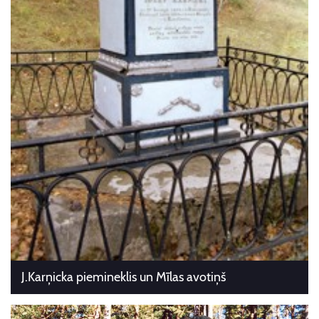
J.Karņicka piemineklis un Mīlas avotiņš