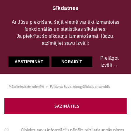
Sīkdatnes
Ar Jūsu piekrišanu šajā vietnē var tikt izmantotas
funkcionālās un statistikas sīkdatnes.
Auces pilsētas Kultūras
Ja piekrītat šo sīkdatņu izmantošanai, lūdzu,
atzīmējiet savu izvēli:
nama folkloras kopa
Pielāgot
"Līgotne"
APSTIPRINĀT
NORAIDĪT
izvēli →
Mākslinieciskie kolektīvi
Folkloras kopa, etnogrāfiskais ansamblis
SAZINĀTIES
Objekts savu informāciju pēdējo reizi atjaunojis pirms