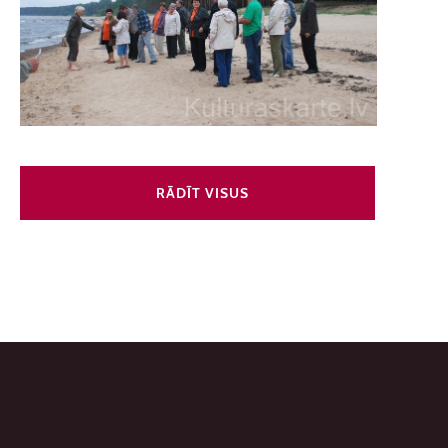
RĀDĪT VISUS