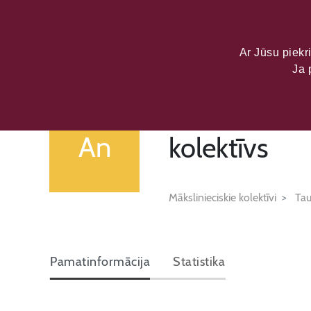
LATVIJAS KU
DATU PORTĀL
Ar Jūsu piekri
Ja 
Ances kultū
An
kolektīvs
Mākslinieciskie kolektīvi
Tau
Pamatinformācija
Statistika