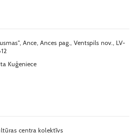
usmas", Ance, Ances pag., Ventspils nov., LV-
612
ita Kuģeniece
ltūras centra kolektīvs