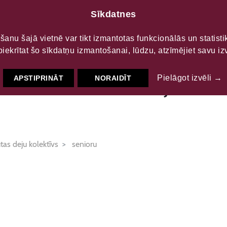
Sīkdatnes
LTŪRAS
S
šanu šajā vietnē var tikt izmantotas funkcionālās un statist
piekrītat šo sīkdatņu izmantošanai, lūdzu, atzīmējiet savu izv
ras nama senioru deju
Pielāgot izvēli →
APSTIPRINĀT
NORAIDĪT
tas deju kolektīvs
senioru