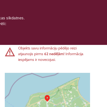
ikas sīkdatnes.
ēli:
Objekts savu informāciju pēdējo reizi
atjaunojis pirms
62 nedēļām!
Informācija
iespējams ir novecojusi.