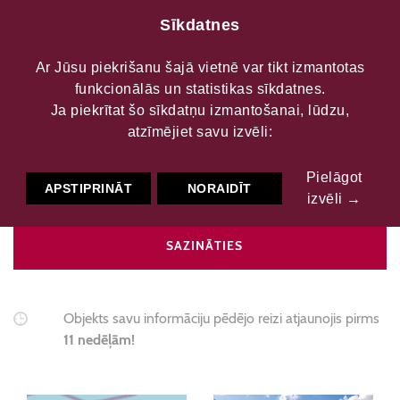
Sīkdatnes
Ar Jūsu piekrišanu šajā vietnē var tikt izmantotas
funkcionālās un statistikas sīkdatnes.
Ances kultūras nams
Ja piekrītat šo sīkdatņu izmantošanai, lūdzu,
atzīmējiet savu izvēli:
Pielāgot
Kultūras centri
Kultūras nams
APSTIPRINĀT
NORAIDĪT
izvēli →
SAZINĀTIES
Objekts savu informāciju pēdējo reizi atjaunojis pirms
11 nedēļām!