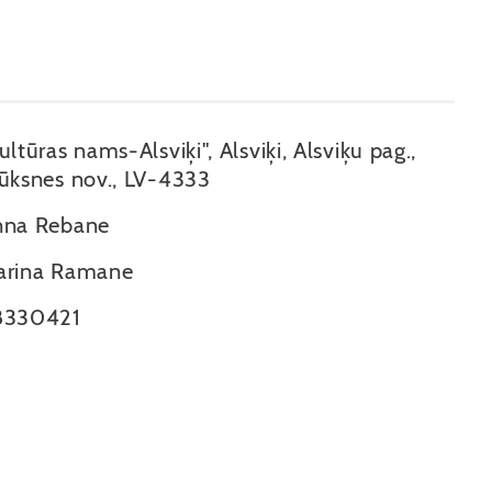
ultūras nams-Alsviķi", Alsviķi, Alsviķu pag.,
ūksnes nov., LV-4333
nna Rebane
arina Ramane
8330421