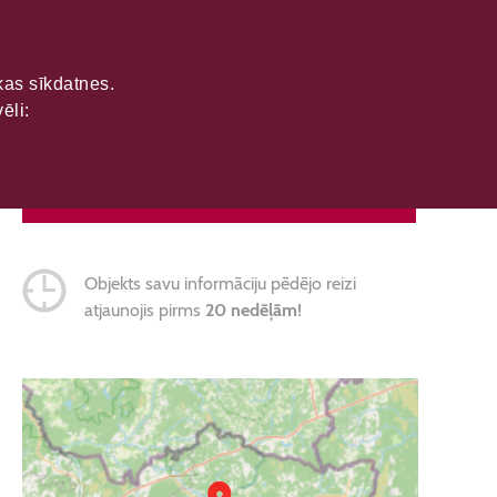
ikas sīkdatnes.
ēli:
SAZINĀTIES
Objekts savu informāciju pēdējo reizi
atjaunojis pirms
20 nedēļām!