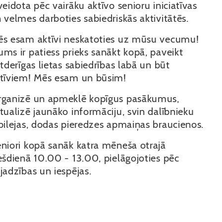
veidota pēc vairāku aktīvo senioru iniciatīvas
 velmes darboties sabiedriskās aktivitātēs.
s esam aktīvi neskatoties uz mūsu vecumu!
ms ir patiess prieks sanākt kopā, paveikt
etderīgas lietas sabiedrības labā un būt
tīviem! Mēs esam un būsim!
ganizē un apmeklē kopīgus pasākumus,
tualizē jaunāko informāciju, svin dalībnieku
bilejas, dodas pieredzes apmaiņas braucienos.
niori kopā sanāk katra mēneša otrajā
ešdienā 10.00 - 13.00, pielāgojoties pēc
jadzības un iespējas.