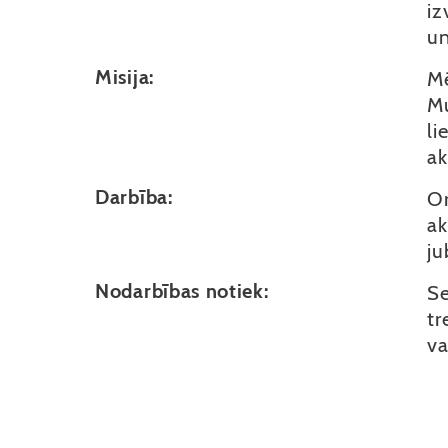
iz
un
Misija:
Mē
Mu
li
ak
Darbība:
Or
ak
ju
Nodarbības notiek:
Se
tr
va