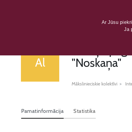
LATVIJAS KU
DATU PORTĀL
Ar Jūsu piekri
Ja 
Alsviķu paga
Al
"Noskaņa"
Mākslinieciskie kolektīvi
Int
Pamatinformācija
Statistika