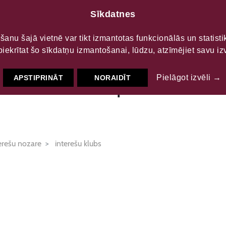
Sīkdatnes
LTŪRAS
S
šanu šajā vietnē var tikt izmantotas funkcionālās un statist
piekrītat šo sīkdatņu izmantošanai, lūdzu, atzīmējiet savu izv
sta senioru kopa
Pielāgot izvēli →
APSTIPRINĀT
NORAIDĪT
erešu nozare
interešu klubs