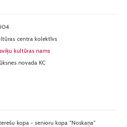
004
ltūras centra kolektīvs
sviķu kultūras nams
ūksnes novada KC
terešu kopa - senioru kopa "Noskaņa"