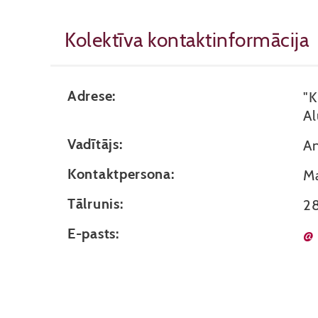
Kolektīva kontaktinformācija
Adrese:
"K
Al
Vadītājs:
A
Kontaktpersona:
M
Tālrunis:
2
E-pasts:
@