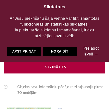
Sīkdatnes
Ar Jūsu piekrišanu šajā vietnē var tikt izmantotas
funkcionālās un statistikas sīkdatnes.
Pļaviņu bibliotēka
Ja piekrītat šo sīkdatņu izmantošanai, lūdzu,
atzīmējiet savu izvēli:
Pielāgot
Bibliotēkas
Publiskā bibliotēka
Pašvaldību
APSTIPRINĀT
NORAIDĪT
izvēli →
SAZINĀTIES
Objekts savu informāciju pēdējo reizi atjaunojis pirms
20 nedēļām!