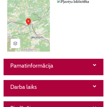
Pamatinformācija
Darba laiks