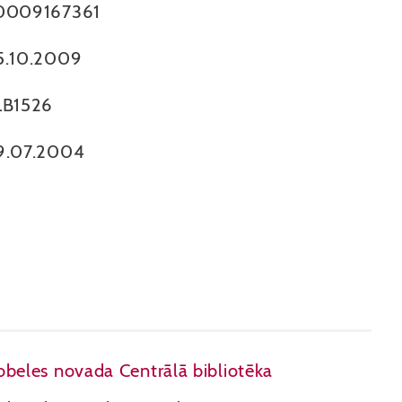
0009167361
5.10.2009
LB1526
9.07.2004
beles novada Centrālā bibliotēka