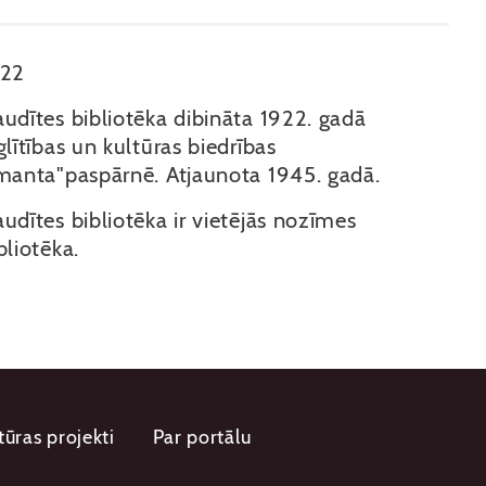
922
udītes bibliotēka dibināta 1922. gadā
glītības un kultūras biedrības
manta"paspārnē. Atjaunota 1945. gadā.
udītes bibliotēka ir vietējās nozīmes
bliotēka.
tūras projekti
Par portālu