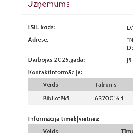
Uzņēmums
ISIL kods:
L
Adrese:
"N
Do
Darbojās 2025.gadā:
Jā
Kontaktinformācija:
Veids
Tālrunis
Bibliotēkā
63700164
Informācija tīmekļvietnēs:
Veids
Tīme