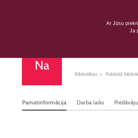
LATVIJAS KU
DATU PORTĀL
Ar Jūsu piekri
Ja 
Naudītes bib
Na
Bibliotēkas
Publiskā bibliot
Pamatinformācija
Darba laiks
Piedāvāj