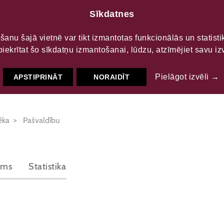
Sīkdatnes
LTŪRAS
S
šanu šajā vietnē var tikt izmantotas funkcionālās un statist
piekrītat šo sīkdatņu izmantošanai, lūdzu, atzīmējiet savu izv
liotēka
Pielāgot izvēli →
APSTIPRINĀT
NORAIDĪT
ēka
Pašvaldību
ums
Statistika