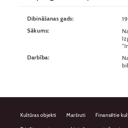
Dibināšanas gads:
1
Sākums:
Na
Iz
"I
Darbība:
Na
bi
Kultūras objekti
Maršruti
Finansētie kul