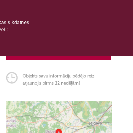
ikas sīkdatnes.
ēli:
SAZINĀTIES
Objekts savu informāciju pēdējo reizi
atjaunojis pirms
22 nedēļām!