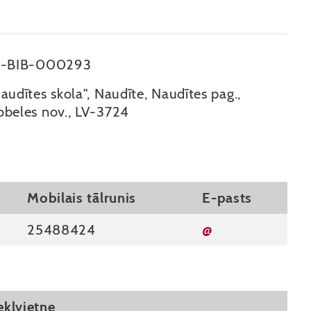
V-BIB-000293
audītes skola", Naudīte, Naudītes pag.,
beles nov., LV-3724
Mobilais tālrunis
E-pasts
25488424
@
kļvietne