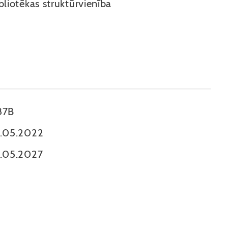
bliotēkas struktūrvienība
87B
8.05.2022
8.05.2027