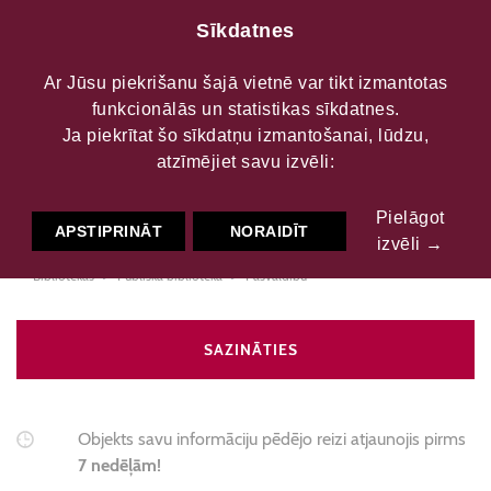
Sīkdatnes
Ar Jūsu piekrišanu šajā vietnē var tikt izmantotas
funkcionālās un statistikas sīkdatnes.
Liezēres pagasta
Ja piekrītat šo sīkdatņu izmantošanai, lūdzu,
atzīmējiet savu izvēli:
bibliotēka
Pielāgot
APSTIPRINĀT
NORAIDĪT
izvēli →
Bibliotēkas
Publiskā bibliotēka
Pašvaldību
SAZINĀTIES
Objekts savu informāciju pēdējo reizi atjaunojis pirms
7 nedēļām!