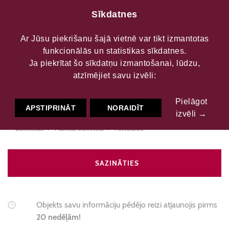
Sīkdatnes
Ar Jūsu piekrišanu šajā vietnē var tikt izmantotas
funkcionālās un statistikas sīkdatnes.
Cēsu novada Nītaures
Ja piekrītat šo sīkdatņu izmantošanai, lūdzu,
atzīmējiet savu izvēli:
pagasta bibliotēka
Pielāgot
APSTIPRINĀT
NORAIDĪT
izvēli →
Bibliotēkas
Publiskā bibliotēka
Pašvaldību
SAZINĀTIES
Objekts savu informāciju pēdējo reizi atjaunojis pirms
20 nedēļām!