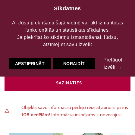
Sīkdatnes
Ar Jūsu piekrišanu šajā vietnē var tikt izmantotas
funkcionālās un statistikas sīkdatnes.
Jaunais Rīgas teātris
Ja piekrītat šo sīkdatņu izmantošanai, lūdzu,
atzīmējiet savu izvēli:
Pielāgot
Teātri
Valsts teātris
APSTIPRINĀT
NORAIDĪT
izvēli →
SAZINĀTIES
Objekts savu informāciju pēdējo reizi atjaunojis pirms
108 nedēļām!
Informācija iespējams ir novecojusi.