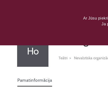
LATVIJAS KU
DATU PORTĀL
Ar Jūsu piekri
Ja 
Horeogrāfu a
Ho
Teātri
Nevalstiska organizāc
Pamatinformācija