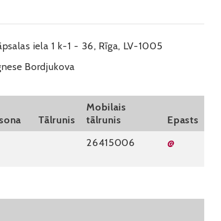
psalas iela 1 k-1 - 36, Rīga, LV-1005
nese Bordjukova
Mobilais
rsona
Tālrunis
tālrunis
Epasts
26415006
@