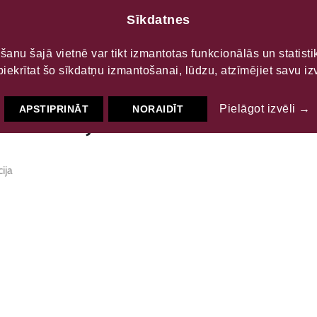
Sīkdatnes
LTŪRAS
S
šanu šajā vietnē var tikt izmantotas funkcionālās un statist
piekrītat šo sīkdatņu izmantošanai, lūdzu, atzīmējiet savu izv
sociācija
Pielāgot izvēli →
APSTIPRINĀT
NORAIDĪT
ija