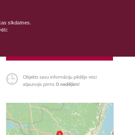
ikas sīkdatnes.
ēli:
SAZINĀTIES
Objekts savu informāciju pēdējo reizi
atjaunojis pirms
0 nedēļām!