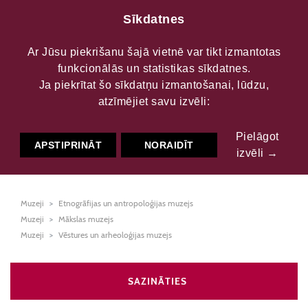
Sīkdatnes
Ar Jūsu piekrišanu šajā vietnē var tikt izmantotas
funkcionālās un statistikas sīkdatnes.
Naujenes
Ja piekrītat šo sīkdatņu izmantošanai, lūdzu,
atzīmējiet savu izvēli:
Novadpētniecības
Pielāgot
muzejs
APSTIPRINĀT
NORAIDĪT
izvēli →
Muzeji
Etnogrāfijas un antropoloģijas muzejs
Muzeji
Mākslas muzejs
Muzeji
Vēstures un arheoloģijas muzejs
SAZINĀTIES