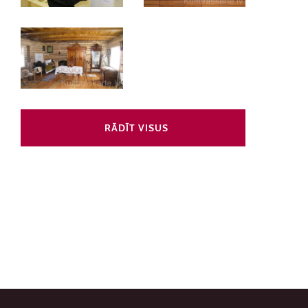
RĀDĪT VISUS