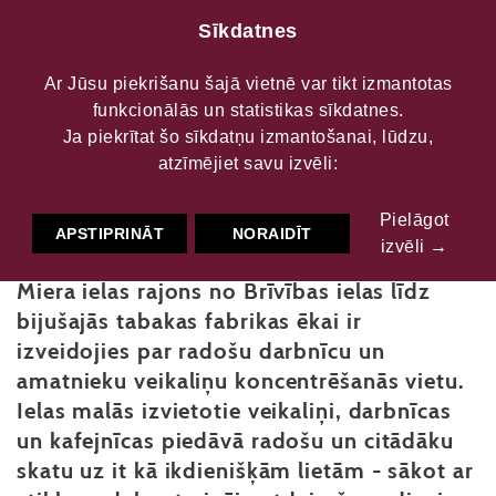
Sīkdatnes
Ar Jūsu piekrišanu šajā vietnē var tikt izmantotas
funkcionālās un statistikas sīkdatnes.
Maršruti
Miera ielas republika
Ja piekrītat šo sīkdatņu izmantošanai, lūdzu,
Miera ielas republika
atzīmējiet savu izvēli:
AMATNIECĪBA
MĀKSLA
Pielāgot
APSTIPRINĀT
NORAIDĪT
izvēli →
Miera ielas rajons no Brīvības ielas līdz
bijušajās tabakas fabrikas ēkai ir
izveidojies par radošu darbnīcu un
amatnieku veikaliņu koncentrēšanās vietu.
Ielas malās izvietotie veikaliņi, darbnīcas
un kafejnīcas piedāvā radošu un citādāku
skatu uz it kā ikdienišķām lietām - sākot ar