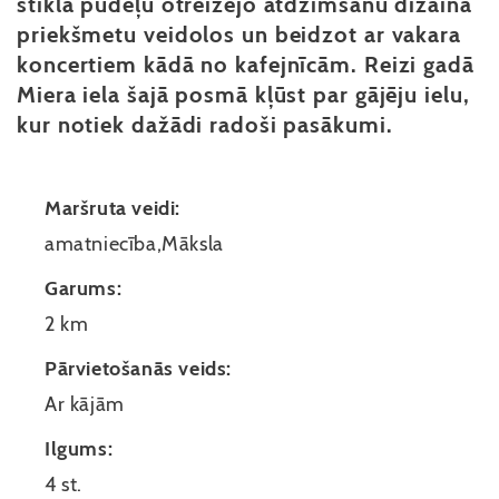
stikla pudeļu otreizējo atdzimšanu dizaina
priekšmetu veidolos un beidzot ar vakara
koncertiem kādā no kafejnīcām. Reizi gadā
Miera iela šajā posmā kļūst par gājēju ielu,
kur notiek dažādi radoši pasākumi.
Maršruta veidi:
amatniecība,Māksla
Garums:
2 km
Pārvietošanās veids:
Ar kājām
Ilgums:
4 st.