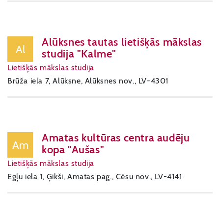
Alūksnes tautas lietišķās mākslas
Al
studija "Kalme"
Lietišķās mākslas studija
Brūža iela 7, Alūksne, Alūksnes nov., LV-4301
Amatas kultūras centra audēju
Am
kopa "Aušas"
Lietišķās mākslas studija
Egļu iela 1, Ģikši, Amatas pag., Cēsu nov., LV-4141