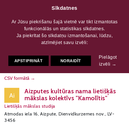
Sīkdatnes
Ar Jūsu piekrišanu šajā vietnē var tikt izmantotas
funkcionālās un statistikas sīkdatnes.
Mākslinieciskie kolektīvi
Ja piekrītat šo sīkdatņu izmantošanai, lūdzu,
atzīmējiet savu izvēli:
KARTE
FILTRS
Pielāgot
APSTIPRINĀT
NORAIDĪT
izvēli →
CSV formātā →
Aizputes kultūras nama lietišķās
Ai
mākslas kolektīvs "Kamolītis"
Lietišķās mākslas studija
Atmodas iela 16, Aizpute, Dienvidkurzemes nov., LV-
3456