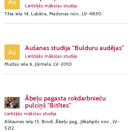
Au
Lietišķās mākslas studija
Tilta iela 14, Lubāna, Madonas nov., LV-4830
Aušanas studija "Bulduru audējas"
Au
Lietišķās mākslas studija
Muižas iela 6, Jūrmala, LV-2010
Ābeļu pagasta rokdarbnieču
pulciņš "Bitītes"
Lietišķās mākslas studija
Aldaunes iela 13, Brodi, Ābeļu pag., Jēkabpils nov., LV-
5212