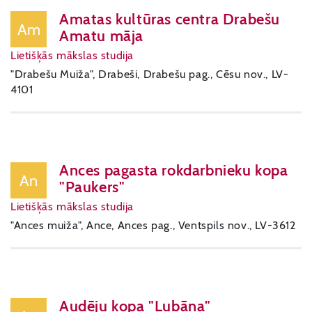
Amatas kultūras centra Drabešu
Am
Amatu māja
Lietišķās mākslas studija
"Drabešu Muiža", Drabeši, Drabešu pag., Cēsu nov., LV-
4101
Ances pagasta rokdarbnieku kopa
An
"Paukers"
Lietišķās mākslas studija
"Ances muiža", Ance, Ances pag., Ventspils nov., LV-3612
Audēju kopa "Lubāna"