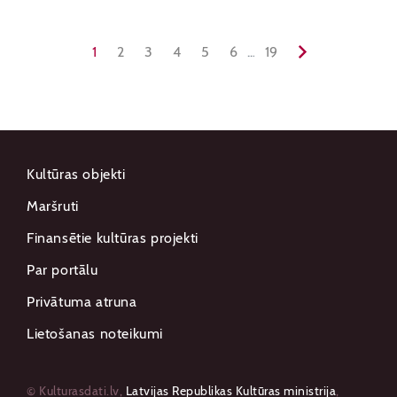
1
2
3
4
5
6
...
19
Kultūras objekti
Maršruti
Finansētie kultūras projekti
Par portālu
Privātuma atruna
Lietošanas noteikumi
© Kulturasdati.lv,
Latvijas Republikas Kultūras ministrija
,