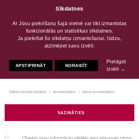
Sīkdatnes
Ar Jūsu piekrišanu šajā vietnē var tikt izmantotas
funkcionālās un statistikas sīkdatnes.
Krimūnu bērnu
Ja piekrītat šo sīkdatņu izmantošanai, lūdzu,
atzīmējiet savu izvēli:
dramatiskais kolektīvs
Pielāgot
"Troksnēni"
APSTIPRINĀT
NORAIDĪT
izvēli →
Mākslinieciskie kolektīvi
Amatierteātris
bērnu amatierteātris
SAZINĀTIES
Objekts savu informāciju pēdējo reizi atjaunojis pirms