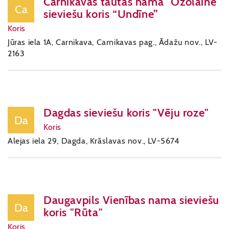
Carnikavas tautas nama "Ozolaine"
Ca
sieviešu koris “Undīne”
Koris
Jūras iela 1A, Carnikava, Carnikavas pag., Ādažu nov., LV-
2163
Dagdas sieviešu koris "Vēju roze"
Da
Koris
Alejas iela 29, Dagda, Krāslavas nov., LV-5674
Daugavpils Vienības nama sieviešu
Da
koris "Rūta"
Koris