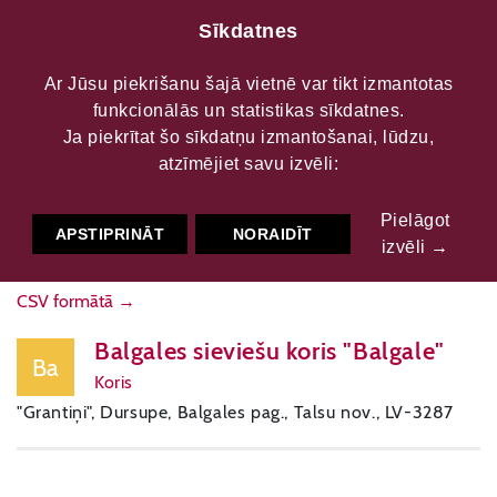
Sīkdatnes
Ar Jūsu piekrišanu šajā vietnē var tikt izmantotas
funkcionālās un statistikas sīkdatnes.
Mākslinieciskie kolektīvi
Ja piekrītat šo sīkdatņu izmantošanai, lūdzu,
atzīmējiet savu izvēli:
KARTE
FILTRS
Pielāgot
APSTIPRINĀT
NORAIDĪT
izvēli →
CSV formātā →
Balgales sieviešu koris "Balgale"
Ba
Koris
"Grantiņi", Dursupe, Balgales pag., Talsu nov., LV-3287