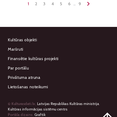
1
2
3
4
5
6
...
9
Kultūras objekti
Maršruti
Finansētie kultūras projekti
Par portālu
Privātuma atruna
Lietošanas noteikumi
© Kulturasdati.lv,
Latvijas Republikas Kultūras ministrija
,
Kultūras informācijas sistēmu centrs
Portāla dizains:
Graftik