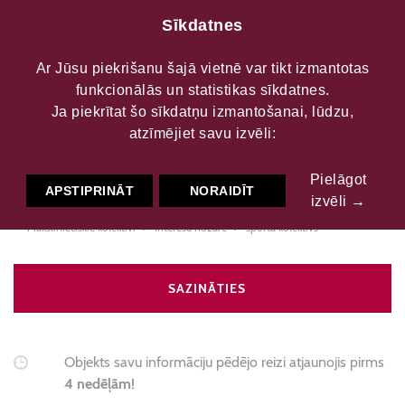
Sīkdatnes
Ar Jūsu piekrišanu šajā vietnē var tikt izmantotas
funkcionālās un statistikas sīkdatnes.
Engures galda spēļu
Ja piekrītat šo sīkdatņu izmantošanai, lūdzu,
atzīmējiet savu izvēli:
interešu grupa
Pielāgot
APSTIPRINĀT
NORAIDĪT
izvēli →
Mākslinieciskie kolektīvi
Interešu nozare
sporta kolektīvs
SAZINĀTIES
Objekts savu informāciju pēdējo reizi atjaunojis pirms
4 nedēļām!