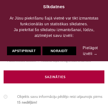
Sīkdatnes
Ar Jūsu piekrišanu šajā vietnē var tikt izmantotas
funkcionālās un statistikas sīkdatnes.
Dagdas folkloras kopa
Ja piekrītat šo sīkdatņu izmantošanai, lūdzu,
atzīmējiet savu izvēli:
"Olūteņi"
Pielāgot
APSTIPRINĀT
NORAIDĪT
izvēli →
Mākslinieciskie kolektīvi
Folkloras kopa, etnogrāfiskais ansamblis
SAZINĀTIES
Objekts savu informāciju pēdējo reizi atjaunojis pirms
15 nedēļām!