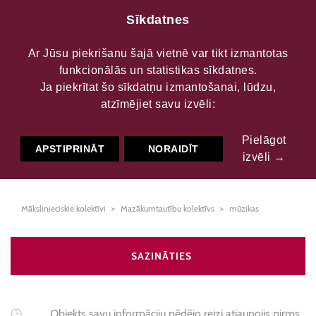
Sīkdatnes
Ar Jūsu piekrišanu šajā vietnē var tikt izmantotas
funkcionālās un statistikas sīkdatnes.
Audriņu pagasta kultūras
Ja piekrītat šo sīkdatņu izmantošanai, lūdzu,
atzīmējiet savu izvēli:
nama sieviešu vokālais
Pielāgot
ansamblis "Ivolga"
APSTIPRINĀT
NORAIDĪT
izvēli →
Mākslinieciskie kolektīvi
Mazākumtautību kolektīvs
mūzikas
SAZINĀTIES
Objekts savu informāciju pēdējo reizi atjaunojis pirms