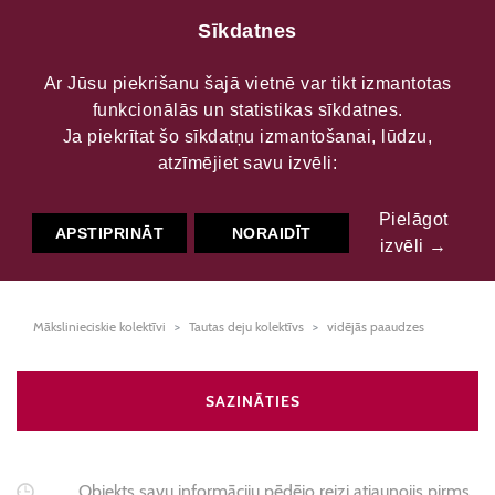
Sīkdatnes
Ar Jūsu piekrišanu šajā vietnē var tikt izmantotas
funkcionālās un statistikas sīkdatnes.
Amatas kultūras centra
Ja piekrītat šo sīkdatņu izmantošanai, lūdzu,
atzīmējiet savu izvēli:
vidējās paaudzes deju
Pielāgot
kolektīvs "Amata"
APSTIPRINĀT
NORAIDĪT
izvēli →
Mākslinieciskie kolektīvi
Tautas deju kolektīvs
vidējās paaudzes
SAZINĀTIES
Objekts savu informāciju pēdējo reizi atjaunojis pirms