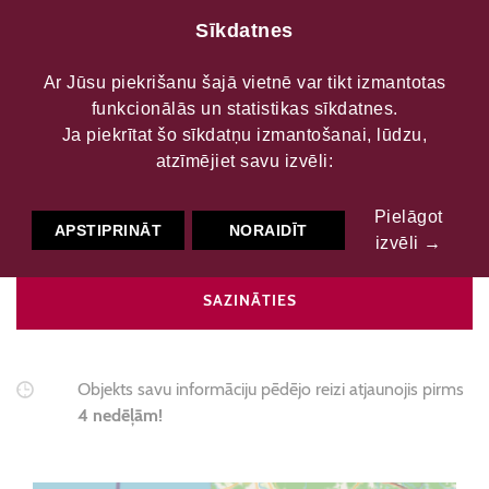
Sīkdatnes
Ar Jūsu piekrišanu šajā vietnē var tikt izmantotas
funkcionālās un statistikas sīkdatnes.
Alsungas keramika
Ja piekrītat šo sīkdatņu izmantošanai, lūdzu,
atzīmējiet savu izvēli:
Pielāgot
Mākslinieciskie kolektīvi
Lietišķās mākslas studija
keramika
APSTIPRINĀT
NORAIDĪT
izvēli →
SAZINĀTIES
Objekts savu informāciju pēdējo reizi atjaunojis pirms
4 nedēļām!