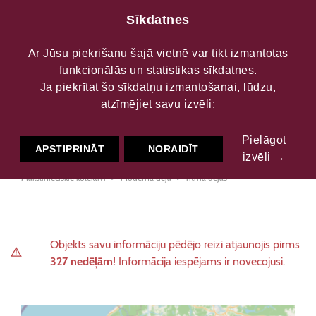
Sīkdatnes
Ar Jūsu piekrišanu šajā vietnē var tikt izmantotas
funkcionālās un statistikas sīkdatnes.
Aizputes kultūras nama
Ja piekrītat šo sīkdatņu izmantošanai, lūdzu,
atzīmējiet savu izvēli:
bērnu ritma deju grupa
Pielāgot
APSTIPRINĀT
NORAIDĪT
izvēli →
Mākslinieciskie kolektīvi
Modernā deja
ritma dejas
Objekts savu informāciju pēdējo reizi atjaunojis pirms
327 nedēļām!
Informācija iespējams ir novecojusi.