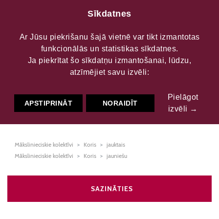
Sīkdatnes
Ar Jūsu piekrišanu šajā vietnē var tikt izmantotas
funkcionālās un statistikas sīkdatnes.
Ādažu novada kultūras
Ja piekrītat šo sīkdatņu izmantošanai, lūdzu,
atzīmējiet savu izvēli:
centra jauktais koris
Pielāgot
MUNDUS
APSTIPRINĀT
NORAIDĪT
izvēli →
Mākslinieciskie kolektīvi
Koris
jauktais
Mākslinieciskie kolektīvi
Koris
jauniešu
SAZINĀTIES