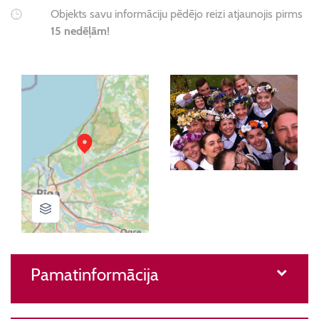
Objekts savu informāciju pēdējo reizi atjaunojis pirms
15 nedēļām!
Pamatinformācija