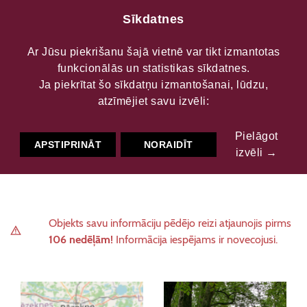
Sīkdatnes
Ar Jūsu piekrišanu šajā vietnē var tikt izmantotas
funkcionālās un statistikas sīkdatnes.
Zosnas muiža
Ja piekrītat šo sīkdatņu izmantošanai, lūdzu,
atzīmējiet savu izvēli:
Pielāgot
Kultūrvēsturiskās vietas
Arhitektūra
APSTIPRINĀT
NORAIDĪT
izvēli →
Kultūrvēsturiskās vietas
Pils, muiža
Objekts savu informāciju pēdējo reizi atjaunojis pirms
106 nedēļām!
Informācija iespējams ir novecojusi.