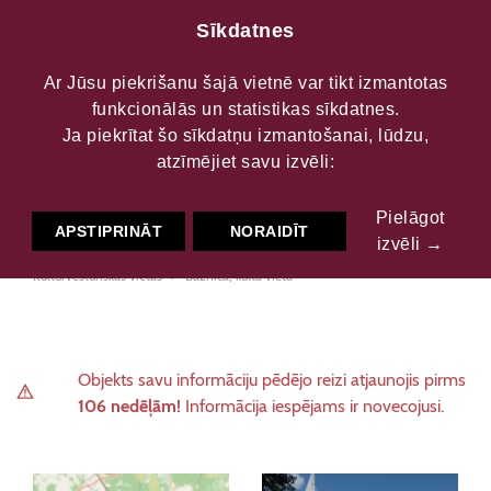
Sīkdatnes
Ar Jūsu piekrišanu šajā vietnē var tikt izmantotas
funkcionālās un statistikas sīkdatnes.
Zaļenieku Luterāņu
Ja piekrītat šo sīkdatņu izmantošanai, lūdzu,
atzīmējiet savu izvēli:
baznīca
Pielāgot
APSTIPRINĀT
NORAIDĪT
izvēli →
Kultūrvēsturiskās vietas
Baznīca, kulta vieta
Objekts savu informāciju pēdējo reizi atjaunojis pirms
106 nedēļām!
Informācija iespējams ir novecojusi.