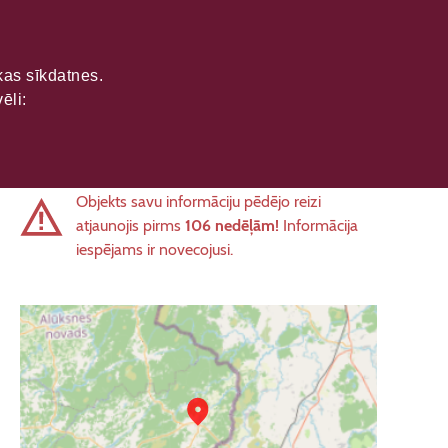
ikas sīkdatnes.
ēli:
Objekts savu informāciju pēdējo reizi
atjaunojis pirms
106 nedēļām!
Informācija
iespējams ir novecojusi.