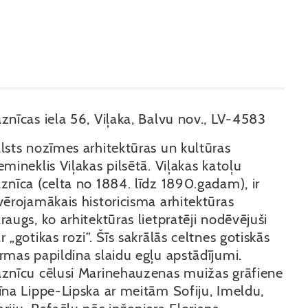
znīcas iela 56, Viļaka, Balvu nov., LV-4583
lsts nozīmes arhitektūras un kultūras
emineklis Viļakas pilsētā. Viļakas katoļu
znīca (celta no 1884. līdz 1890.gadam), ir
vērojamākais historicisma arhitektūras
raugs, ko arhitektūras lietpratēji nodēvējuši
r „gotikas rozi”. Šīs sakrālās celtnes gotiskās
rmas papildina slaidu egļu apstādījumi.
znīcu cēlusi Marinehauzenas muižas grāfiene
īna Lippe-Lipska ar meitām Sofiju, Imeldu,