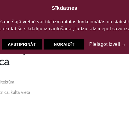
Sīkdatnes
LTŪRAS
S
šanu šajā vietnē var tikt izmantotas funkcionālās un statist
piekrītat šo sīkdatņu izmantošanai, lūdzu, atzīmējiet savu izv
vētās Jēzus Sirds Romas
Pielāgot izvēli →
APSTIPRINĀT
NORAIDĪT
ca
itektūra
nīca, kulta vieta