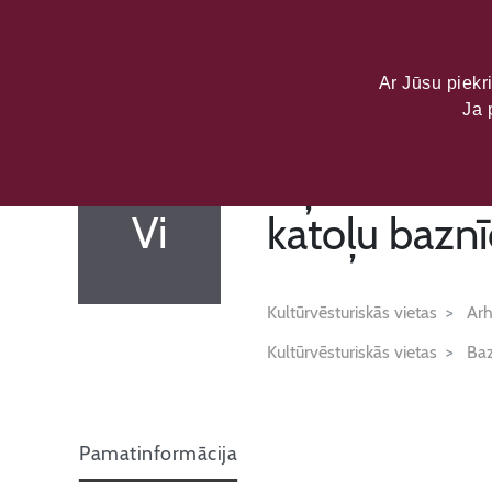
LATVIJAS KU
DATU PORTĀL
Ar Jūsu piekri
Ja 
Viļakas Viss
Vi
katoļu baznī
Kultūrvēsturiskās vietas
Arh
Kultūrvēsturiskās vietas
Baz
Pamatinformācija