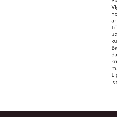
Ma
Vi
ne
ar
tr
uz
ku
Ba
dā
kr
ma
Li
ie