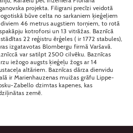
riju, Rafaēlu pēc inženiera Floriana
ganovska projekta. Filigrani precīzi veidotā
ogotiskā būve celta no sarkaniem ķieģeļiem
 diviem 46 metrus augstiem torņiem, to rotā
īspakāpju kotroforsi un 13 vitrāžas. Baznīcā
stādītas 22 reģistru ērģeles ( ir 1772 stabules),
ras izgatavotas Blombergu firmā Varšavā.
znīccā var satilpt 2500 cilvēku. Baznīcas
rzu iežogo augsts ķieģeļu žogs ar 14
ustaceļa altāriem. Baznīcas dārza dienvidu
lā ir Marienhauzenas muižas grāfu Lippe-
psku-Zabello dzimtas kapenes, kas
dziļinātas zemē.