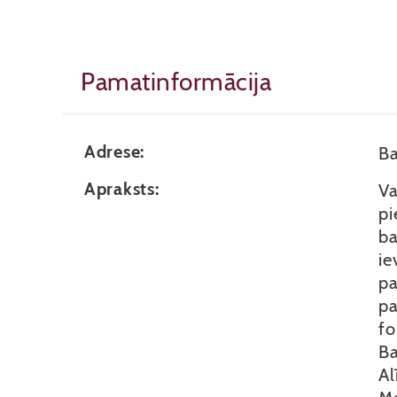
Pamatinformācija
Adrese:
Ba
Apraksts:
Va
pi
ba
ie
pa
pa
fo
Ba
Al