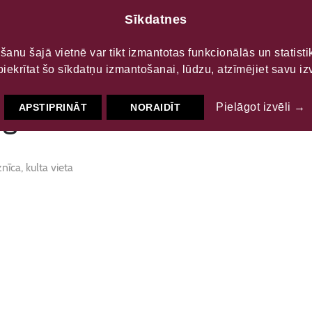
Sīkdatnes
LTŪRAS
S
šanu šajā vietnē var tikt izmantotas funkcionālās un statist
piekrītat šo sīkdatņu izmantošanai, lūdzu, atzīmējiet savu izv
ģēliski luteriskā baznīca
Pielāgot izvēli →
APSTIPRINĀT
NORAIDĪT
nīca, kulta vieta