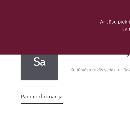
LATVIJAS KU
DATU PORTĀL
Ar Jūsu piekri
Ja 
Sabiles Evaņ
Sa
Kultūrvēsturiskās vietas
Baz
Pamatinformācija