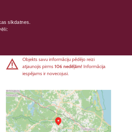
ikas sīkdatnes.
ēli:
Objekts savu informāciju pēdējo reizi
atjaunojis pirms
106 nedēļām!
Informācija
iespējams ir novecojusi.