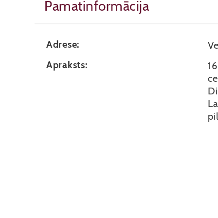
Pamatinformācija
Adrese:
Ve
Apraksts:
16
ce
Di
La
pi