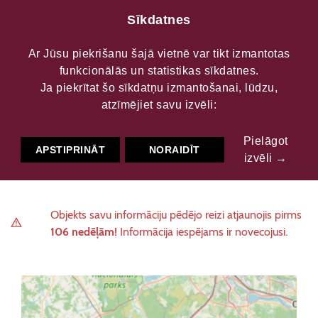
Sīkdatnes
Ar Jūsu piekrišanu šajā vietnē var tikt izmantotas
funkcionālās un statistikas sīkdatnes.
Pasta sala Jelgavā
Ja piekrītat šo sīkdatņu izmantošanai, lūdzu,
atzīmējiet savu izvēli:
Pielāgot
Kultūrvēsturiskās vietas
Pilsētbūvniecība
APSTIPRINĀT
NORAIDĪT
izvēli →
Objekts savu informāciju pēdējo reizi atjaunojis pirms
106 nedēļām!
Informācija iespējams ir novecojusi.