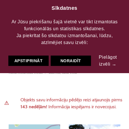
Sīkdatnes
Ar Jūsu piekrišanu šajā vietnē var tikt izmantotas
funkcionālās un statistikas sīkdatnes.
Mazirbes evaņģēliski
Ja piekrītat šo sīkdatņu izmantošanai, lūdzu,
atzīmējiet savu izvēli:
luteriskā baznīca
Pielāgot
APSTIPRINĀT
NORAIDĪT
izvēli →
Kultūrvēsturiskās vietas
Baznīca, kulta vieta
Objekts savu informāciju pēdējo reizi atjaunojis pirms
143 nedēļām!
Informācija iespējams ir novecojusi.