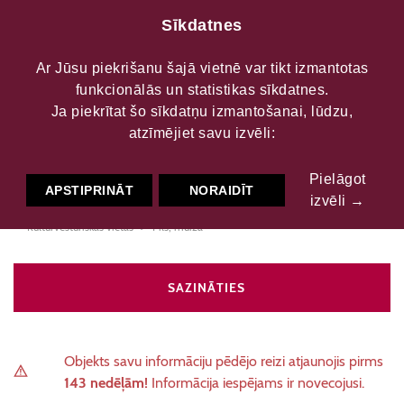
Sīkdatnes
Ar Jūsu piekrišanu šajā vietnē var tikt izmantotas
funkcionālās un statistikas sīkdatnes.
Lielplatones muižas
Ja piekrītat šo sīkdatņu izmantošanai, lūdzu,
atzīmējiet savu izvēli:
komplekss
Pielāgot
APSTIPRINĀT
NORAIDĪT
izvēli →
Kultūrvēsturiskās vietas
Pils, muiža
SAZINĀTIES
Objekts savu informāciju pēdējo reizi atjaunojis pirms
143 nedēļām!
Informācija iespējams ir novecojusi.