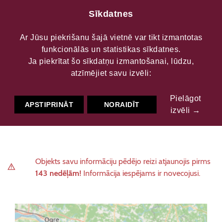
Sīkdatnes
Ar Jūsu piekrišanu šajā vietnē var tikt izmantotas
funkcionālās un statistikas sīkdatnes.
Kraukļu akmens
Ja piekrītat šo sīkdatņu izmantošanai, lūdzu,
atzīmējiet savu izvēli:
Pielāgot
Kultūrvēsturiskās vietas
Arheoloģija
APSTIPRINĀT
NORAIDĪT
izvēli →
Kultūrvēsturiskās vietas
Baznīca, kulta vieta
Objekts savu informāciju pēdējo reizi atjaunojis pirms
143 nedēļām!
Informācija iespējams ir novecojusi.