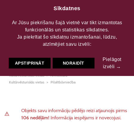
Sīkdatnes
Ar Jūsu piekrišanu šajā vietnē var tikt izmantotas
funkcionālās un statistikas sīkdatnes.
Jūrmala, Strēlnieku
Ja piekrītat šo sīkdatņu izmantošanai, lūdzu,
atzīmējiet savu izvēli:
prospekts 26
Pielāgot
APSTIPRINĀT
NORAIDĪT
izvēli →
Kultūrvēsturiskās vietas
Arhitektūra
Kultūrvēsturiskās vietas
Pilsētbūvniecība
Objekts savu informāciju pēdējo reizi atjaunojis pirms
106 nedēļām!
Informācija iespējams ir novecojusi.