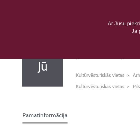
LATVIJAS KU
DATU PORTĀL
Ar Jūsu piekri
Ja 
Jūrmala, Jūra
Jū
Kultūrvēsturiskās vietas
Arh
Kultūrvēsturiskās vietas
Pil
Pamatinformācija