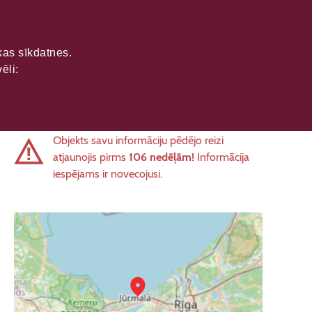
ikas sīkdatnes.
ēli:
Objekts savu informāciju pēdējo reizi
atjaunojis pirms
106 nedēļām!
Informācija
iespējams ir novecojusi.