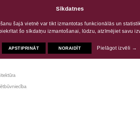
Sīkdatnes
LTŪRAS
S
šanu šajā vietnē var tikt izmantotas funkcionālās un statist
piekrītat šo sīkdatņu izmantošanai, lūdzu, atzīmējiet savu izv
s iela 54
Pielāgot izvēli →
APSTIPRINĀT
NORAIDĪT
itektūra
sētbūvniecība