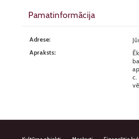
Pamatinformācija
Adrese:
Jū
Apraksts:
Ēk
ba
ap
c.
vē