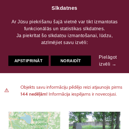
Sīkdatnes
Ar Jūsu piekrišanu šajā vietnē var tikt izmantotas
funkcionālās un statistikas sīkdatnes.
Dagdas ebreju kapi
Ja piekrītat šo sīkdatņu izmantošanai, lūdzu,
atzīmējiet savu izvēli:
Pielāgot
Kultūrvēsturiskās vietas
Baznīca, kulta vieta
APSTIPRINĀT
NORAIDĪT
izvēli →
Objekts savu informāciju pēdējo reizi atjaunojis pirms
144 nedēļām!
Informācija iespējams ir novecojusi.