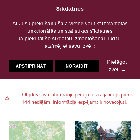
Sīkdatnes
Ar Jūsu piekrišanu šajā vietnē var tikt izmantotas
funkcionālās un statistikas sīkdatnes.
Cirstu muiža
Ja piekrītat šo sīkdatņu izmantošanai, lūdzu,
atzīmējiet savu izvēli:
Pielāgot
Kultūrvēsturiskās vietas
Pils, muiža
APSTIPRINĀT
NORAIDĪT
izvēli →
Objekts savu informāciju pēdējo reizi atjaunojis pirms
144 nedēļām!
Informācija iespējams ir novecojusi.