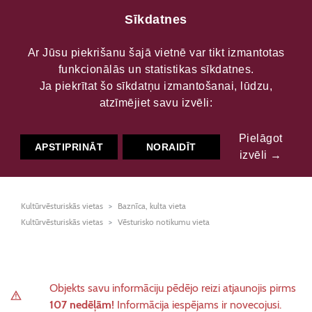
Sīkdatnes
Ar Jūsu piekrišanu šajā vietnē var tikt izmantotas
funkcionālās un statistikas sīkdatnes.
Baltinavas Jaunavas
Ja piekrītat šo sīkdatņu izmantošanai, lūdzu,
atzīmējiet savu izvēli:
Marijas Pasludināšanas
Pielāgot
Romas katoļu baznīca
APSTIPRINĀT
NORAIDĪT
izvēli →
Kultūrvēsturiskās vietas
Baznīca, kulta vieta
Kultūrvēsturiskās vietas
Vēsturisko notikumu vieta
Objekts savu informāciju pēdējo reizi atjaunojis pirms
107 nedēļām!
Informācija iespējams ir novecojusi.