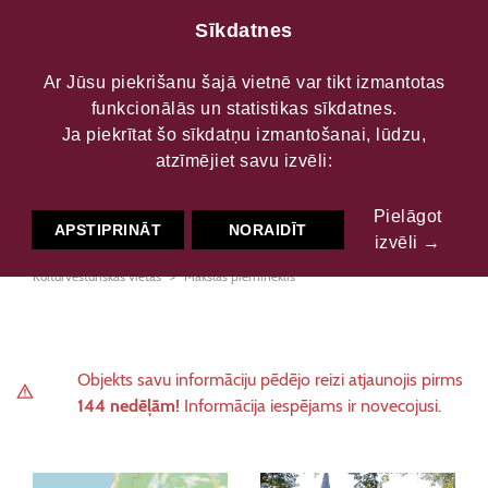
Sīkdatnes
Ar Jūsu piekrišanu šajā vietnē var tikt izmantotas
funkcionālās un statistikas sīkdatnes.
Apriķu baznīca
Ja piekrītat šo sīkdatņu izmantošanai, lūdzu,
atzīmējiet savu izvēli:
Pielāgot
Kultūrvēsturiskās vietas
Arhitektūra
APSTIPRINĀT
NORAIDĪT
izvēli →
Kultūrvēsturiskās vietas
Baznīca, kulta vieta
Kultūrvēsturiskās vietas
Mākslas piemineklis
Objekts savu informāciju pēdējo reizi atjaunojis pirms
144 nedēļām!
Informācija iespējams ir novecojusi.